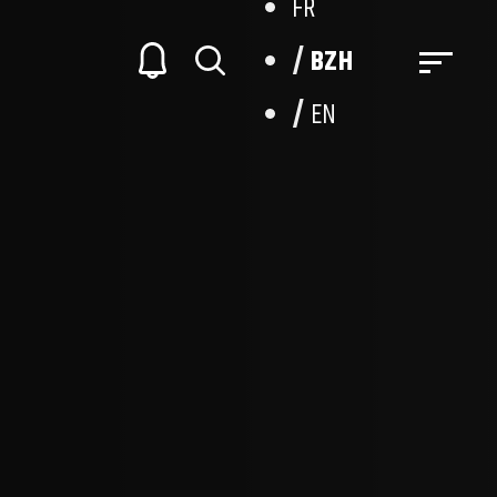
FR
BZH
EN