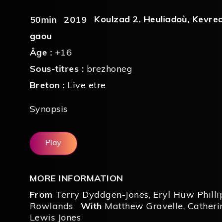
Koulzad 2
,
Heuliadoù
,
Kevred
50min
2019
gaou
Âge :
+16
Sous-titres :
brezhoneg
Breton :
Live etre
Synopsis
Play
MORE INFORMATION
From
Terry Dyddgen-Jones
,
Eryl Huw Philli
Rowlands
With
Matthew Gravelle
,
Catheri
Lewis Jones