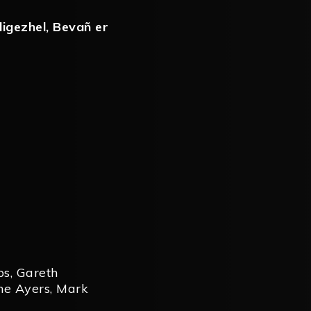
igezhel
,
Bevañ er
ps
,
Gareth
ne Ayers
,
Mark