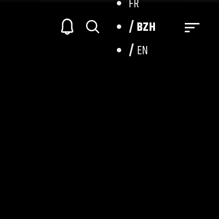
FR
BZH
EN