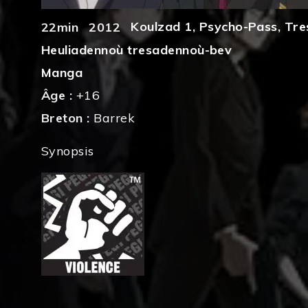
Koulzad 1
,
Psycho-Pass
,
Tre
22min
2012
Heuliadennoù tresadennoù-bev
Manga
Âge :
+16
Breton :
Barrek
Synopsis