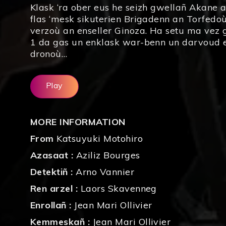
Klask ‘ra ober eus he seizh gwellañ Akane 
flas ‘mesk sikuterien Brigadenn an Torfedo
verzoù an enseller Ginoza. Ha setu ma vez g
1 da gas un enklask war-benn un darvoud 
dronoù…
Play
MORE INFORMATION
From
Katsuyuki Motohiro
Azasaat :
Aziliz Bourges
Detektiñ :
Arno Vannier
Ren arzel :
Laors Skavenneg
Enrollañ :
Jean Mari Ollivier
Kemmeskañ :
Jean Mari Ollivier