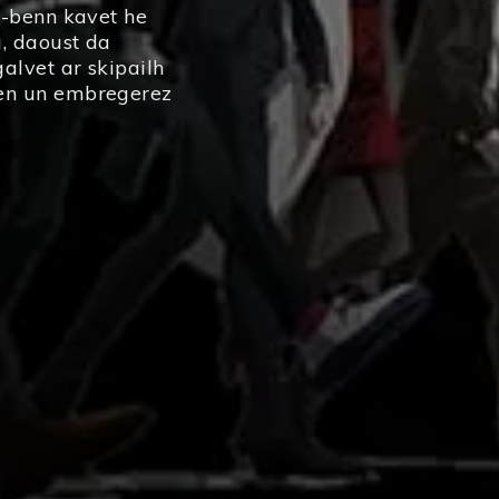
a-benn kavet he
ù, daoust da
alvet ar skipailh
en un embregerez