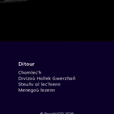
Ditour
Chomlec’h
Divizoù Hollek Gwerzhañ
Steuñv al lec’hienn
Menegoù lezenn
© BreizhVOD 2026