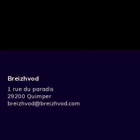
Breizhvod
1 rue du paradis
29200 Quimper
breizhvod@breizhvod.com