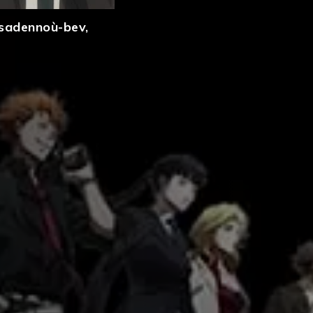
sadennoù-bev
,