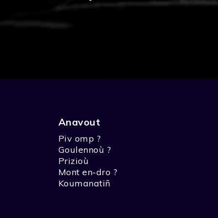
Anavout
Piv omp ?
Goulennoù ?
Prizioù
Mont en-dro ?
Koumanatiñ