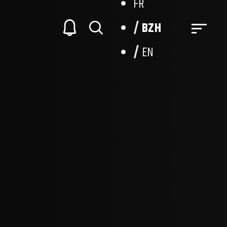
FR
BZH
EN