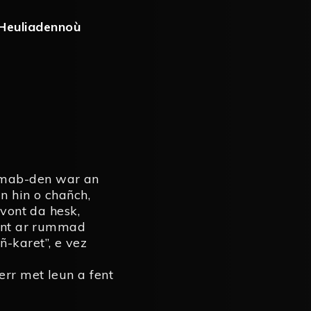
Heuliadennoù
 mab-den war an
n hin o chañch,
 vont da hesk,
Gant ar rummad
-karet”, e vez
err met leun a fent