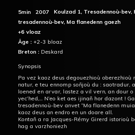
Koulzad 1
,
Tresadennoù-bev
,
5min
2007
tresadennoù-bev
,
Ma flanedenn gaezh
+6 vloaz
Âge :
+2-3 bloaz
Breton :
Deskard
Synopsis
Pa vez kaoz deus degouezhioù oberezhioù
natur, e teu ennomp soñjoù du : saotradur, a
loened en arvar, lastez a vil vern, an dour o
yec’hed,… N’eo ket aes ijinañ hor dazont ! 
tresadennoù-bev anvet “Ma flanedenn muiañ
kaoz deus an endro en un doare all.
Kontañ a ra Jacques-Rémy Girerd istorioù b
hag a varzhoniezh