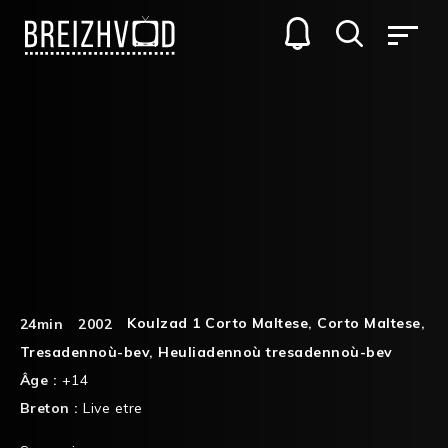
Koulzad 1 Corto Maltese
,
Corto Maltese
,
24min
2002
Tresadennoù-bev
,
Heuliadennoù tresadennoù-bev
Âge :
+14
Breton :
Live etre