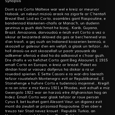
Synopsis
Dont a ra Corto Maltese war wel e kreiz ar meurvor
Habask, un nebeut mizioù araok na zigorfe ar C’hentañ
Brezel Bed. Lod eo Corto, asambles gant Raspoutine, e
bandennad klaskerien-chañs ar Manac’h, un dudenn
gevrinus a guzh dalc’hmat he bizaj… Karib, Guyana,
Brazil, Amazonia, darvoudoù e-leizh evit Corto a vez o
sikour ar beizanted-sklaved da gas ar berc’henned vras
d’an traoñ, a gej ouzh an Indianed koazerien bennoù, a
skoazell ur galeour d’en em veñjiñ, a glask un teñzor… An
holl draoù-se evit skoazellañ ur paotr yaouank da
adlkemer aferioù e dad ha da adkavout e c’hoar guzh.
Dre chañs e vo heñchet Corto gant Beg Alaouret. E 1915
emañ Corto en Europa, e-kreiz ar brezel. Paket eo
dindan hoal ur vaouez dañjerus ha diskar a ra ur
rouedad spierien. E Sette Casoni e ra war-dro laerezh
teñzor rouatelezh Montenegro evit ar Republikaned… E
Stonehenge e huñvre Corto e tudennoù mojennel… Kregiñ
a ra an istor e miz Kerzu 1921 e Rhodes, evit echuiñ e miz
Gwengolo 1922 war an harzoù etre Afghanistan hag an
Indez. Emañ Corto war glask teñzor ar roue persan
Cyrus II, bet kuzhet gant Alesant Veur, un digarez evit
mont da zieubiñ ar prizoniad Raspoutine. D’en ober e
treuzo teir Stad nevez krouet : Republik Turkia, an