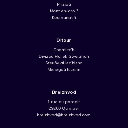
Prizioù
Mont en-dro ?
Koumanatiñ
Ditour
Chomlec’h
Divizoù Hollek Gwerzhañ
Steuñv al lec’hienn
Menegoù lezenn
Breizhvod
1 rue du paradis
29200 Quimper
breizhvod@breizhvod.com