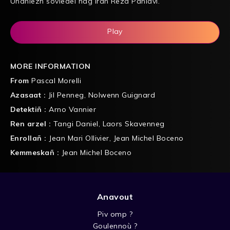
Unaniezh soviedel hag Iran Reza Pahlavi.
Play
MORE INFORMATION
From
Pascal Morelli
Azasaat :
Jil Penneg
,
Nolwenn Guignard
Detektiñ :
Arno Vannier
Ren arzel :
Tangi Daniel
,
Laors Skavenneg
Enrollañ :
Jean Mari Ollivier
,
Jean Michel Boceno
Kemmeskañ :
Jean Michel Boceno
Anavout
Piv omp ?
Goulennoù ?