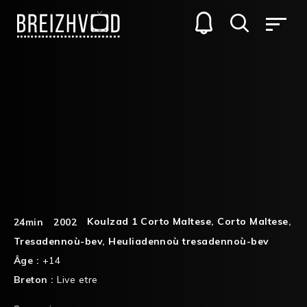
Koulzad 1 Corto Maltese
,
Corto Maltese
,
24min
2002
Tresadennoù-bev
,
Heuliadennoù tresadennoù-bev
Âge :
+14
Breton :
Live etre