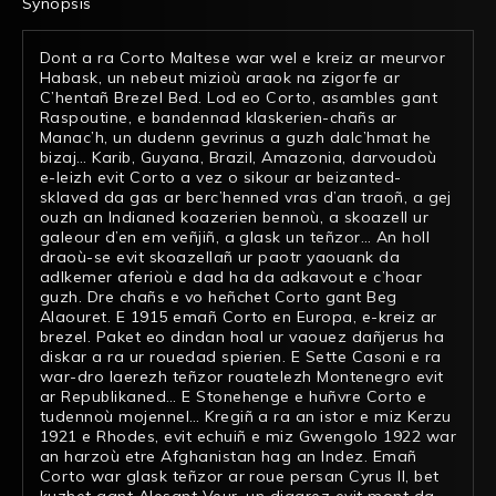
Synopsis
Dont a ra Corto Maltese war wel e kreiz ar meurvor
Habask, un nebeut mizioù araok na zigorfe ar
C’hentañ Brezel Bed. Lod eo Corto, asambles gant
Raspoutine, e bandennad klaskerien-chañs ar
Manac’h, un dudenn gevrinus a guzh dalc’hmat he
bizaj… Karib, Guyana, Brazil, Amazonia, darvoudoù
e-leizh evit Corto a vez o sikour ar beizanted-
sklaved da gas ar berc’henned vras d’an traoñ, a gej
ouzh an Indianed koazerien bennoù, a skoazell ur
galeour d’en em veñjiñ, a glask un teñzor… An holl
draoù-se evit skoazellañ ur paotr yaouank da
adlkemer aferioù e dad ha da adkavout e c’hoar
guzh. Dre chañs e vo heñchet Corto gant Beg
Alaouret. E 1915 emañ Corto en Europa, e-kreiz ar
brezel. Paket eo dindan hoal ur vaouez dañjerus ha
diskar a ra ur rouedad spierien. E Sette Casoni e ra
war-dro laerezh teñzor rouatelezh Montenegro evit
ar Republikaned… E Stonehenge e huñvre Corto e
tudennoù mojennel… Kregiñ a ra an istor e miz Kerzu
1921 e Rhodes, evit echuiñ e miz Gwengolo 1922 war
an harzoù etre Afghanistan hag an Indez. Emañ
Corto war glask teñzor ar roue persan Cyrus II, bet
kuzhet gant Alesant Veur, un digarez evit mont da