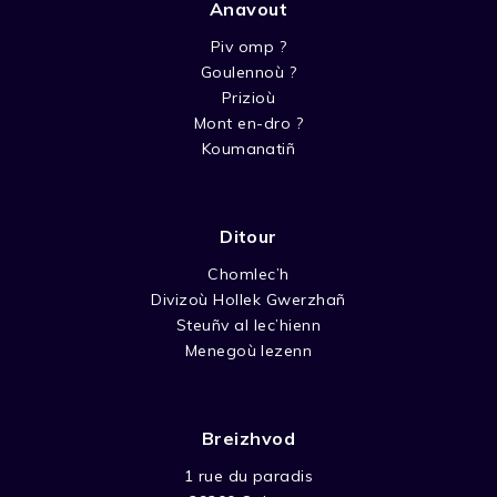
Anavout
Piv omp ?
Goulennoù ?
Prizioù
Mont en-dro ?
Koumanatiñ
Ditour
Chomlec’h
Divizoù Hollek Gwerzhañ
Steuñv al lec’hienn
Menegoù lezenn
Breizhvod
1 rue du paradis