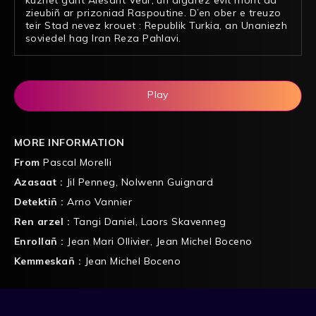
zieubiñ ar prizoniad Raspoutine. D’en ober e treuzo
teir Stad nevez krouet : Republik Turkia, an Unaniezh
soviedel hag Iran Reza Pahlavi.
Play
MORE INFORMATION
From
Pascal Morelli
Azasaat :
Jil Penneg
,
Nolwenn Guignard
Detektiñ :
Arno Vannier
Ren arzel :
Tangi Daniel
,
Laors Skavenneg
Enrollañ :
Jean Mari Ollivier
,
Jean Michel Boceno
Kemmeskañ :
Jean Michel Boceno