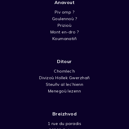
Anavout
Piv omp ?
Goulennoù ?
Prizioù
Mont en-dro ?
Koumanatiñ
Ditour
Chomlec’h
Divizoù Hollek Gwerzhañ
Steuñv al lec’hienn
Menegoù lezenn
Breizhvod
1 rue du paradis