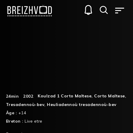
Koulzad 1 Corto Maltese
,
Corto Maltese
,
24min
2002
Tresadennoù-bev
,
Heuliadennoù tresadennoù-bev
Âge :
+14
Breton :
Live etre