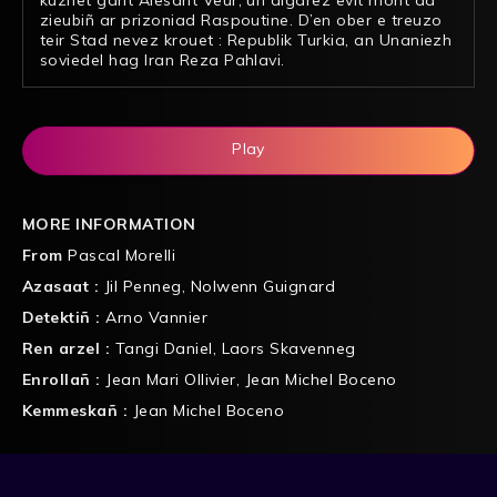
zieubiñ ar prizoniad Raspoutine. D’en ober e treuzo
teir Stad nevez krouet : Republik Turkia, an Unaniezh
soviedel hag Iran Reza Pahlavi.
Play
MORE INFORMATION
From
Pascal Morelli
Azasaat :
Jil Penneg
,
Nolwenn Guignard
Detektiñ :
Arno Vannier
Ren arzel :
Tangi Daniel
,
Laors Skavenneg
Enrollañ :
Jean Mari Ollivier
,
Jean Michel Boceno
Kemmeskañ :
Jean Michel Boceno