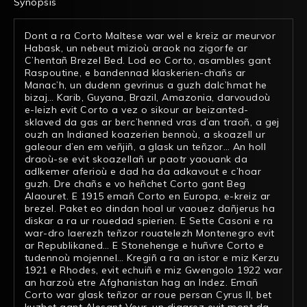
Synopsis
Dont a ra Corto Maltese war wel e kreiz ar meurvor
Habask, un nebeut mizioù araok na zigorfe ar
C’hentañ Brezel Bed. Lod eo Corto, asambles gant
Raspoutine, e bandennad klaskerien-chañs ar
Manac’h, un dudenn gevrinus a guzh dalc’hmat he
bizaj… Karib, Guyana, Brazil, Amazonia, darvoudoù
e-leizh evit Corto a vez o sikour ar beizanted-
sklaved da gas ar berc’henned vras d’an traoñ, a gej
ouzh an Indianed koazerien bennoù, a skoazell ur
galeour d’en em veñjiñ, a glask un teñzor… An holl
draoù-se evit skoazellañ ur paotr yaouank da
adlkemer aferioù e dad ha da adkavout e c’hoar
guzh. Dre chañs e vo heñchet Corto gant Beg
Alaouret. E 1915 emañ Corto en Europa, e-kreiz ar
brezel. Paket eo dindan hoal ur vaouez dañjerus ha
diskar a ra ur rouedad spierien. E Sette Casoni e ra
war-dro laerezh teñzor rouatelezh Montenegro evit
ar Republikaned… E Stonehenge e huñvre Corto e
tudennoù mojennel… Kregiñ a ra an istor e miz Kerzu
1921 e Rhodes, evit echuiñ e miz Gwengolo 1922 war
an harzoù etre Afghanistan hag an Indez. Emañ
Corto war glask teñzor ar roue persan Cyrus II, bet
kuzhet gant Alesant Veur, un digarez evit mont da