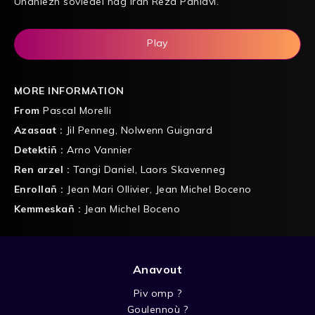
Unaniezh soviedel hag Iran Reza Pahlavi.
Play
MORE INFORMATION
From
Pascal Morelli
Azasaat :
Jil Penneg
,
Nolwenn Guignard
Detektiñ :
Arno Vannier
Ren arzel :
Tangi Daniel
,
Laors Skavenneg
Enrollañ :
Jean Mari Ollivier
,
Jean Michel Boceno
Kemmeskañ :
Jean Michel Boceno
Anavout
Piv omp ?
Goulennoù ?