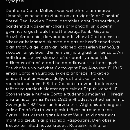
Synopsis
Dont a ra Corto Maltese war wel e kreiz ar meurvor
Habask, un nebeut mizioù araok na zigorfe ar C’hentañ
Brezel Bed. Lod eo Corto, asambles gant Raspoutine, e
bandennad klaskerien-chañs ar Manac’h, un dudenn
gevrinus a guzh dalc’hmat he bizaj… Karib, Guyana,
Brazil, Amazonia, darvoudoù e-leizh evit Corto a vez o
sikour ar beizanted-sklaved da gas ar berc’henned vras
d’an traoñ, a gej ouzh an Indianed koazerien bennoù, a
skoazell ur galeour d’en em veñjiñ, a glask un teñzor… An
holl draoù-se evit skoazellañ ur paotr yaouank da
adlkemer aferioù e dad ha da adkavout e c’hoar guzh.
Dre chañs e vo heñchet Corto gant Beg Alaouret. E 1915
emañ Corto en Europa, e-kreiz ar brezel. Paket eo
dindan hoal ur vaouez dañjerus ha diskar a ra ur
rouedad spierien. E Sette Casoni e ra war-dro laerezh
teñzor rouatelezh Montenegro evit ar Republikaned… E
Stonehenge e huñvre Corto e tudennoù mojennel… Kregiñ
a ra an istor e miz Kerzu 1921 e Rhodes, evit echuiñ e miz
Gwengolo 1922 war an harzoù etre Afghanistan hag an
Indez. Emañ Corto war glask teñzor ar roue persan
Cyrus II, bet kuzhet gant Alesant Veur, un digarez evit
mont da zieubiñ ar prizoniad Raspoutine. D’en ober e
treuzo teir Stad nevez krouet : Republik Turkia, an