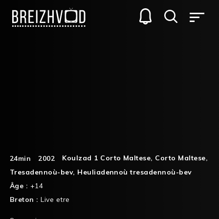
Koulzad 1 Corto Maltese
,
Corto Maltese
,
24min
2002
Tresadennoù-bev
,
Heuliadennoù tresadennoù-bev
Âge :
+14
Breton :
Live etre