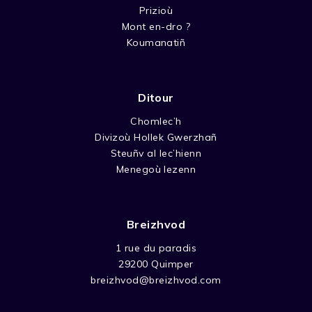
Prizioù
Mont en-dro ?
Koumanatiñ
Ditour
Chomlec’h
Divizoù Hollek Gwerzhañ
Steuñv al lec’hienn
Menegoù lezenn
Breizhvod
1 rue du paradis
29200 Quimper
breizhvod@breizhvod.com