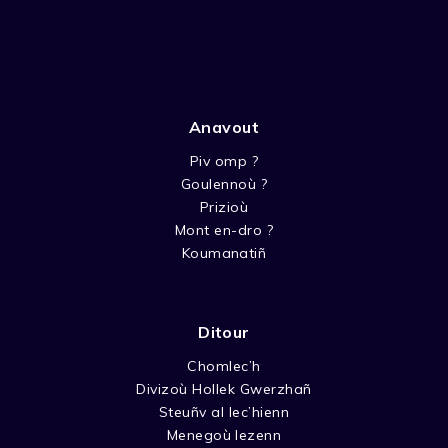
Anavout
Piv omp ?
Goulennoù ?
Prizioù
Mont en-dro ?
Koumanatiñ
Ditour
Chomlec’h
Divizoù Hollek Gwerzhañ
Steuñv al lec’hienn
Menegoù lezenn