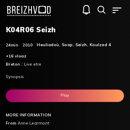
K04R06 Seizh
Heuliadoù
,
Soap
,
Seizh
,
Koulzad 4
24min
2010
+16 vloaz
Breton :
Live etre
Synopsis
Play
MORE INFORMATION
From
Anne Learmont