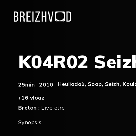
K04R02 Seiz
Heuliadoù
,
Soap
,
Seizh
,
Koul
25min
2010
+16 vloaz
Breton :
Live etre
Synopsis