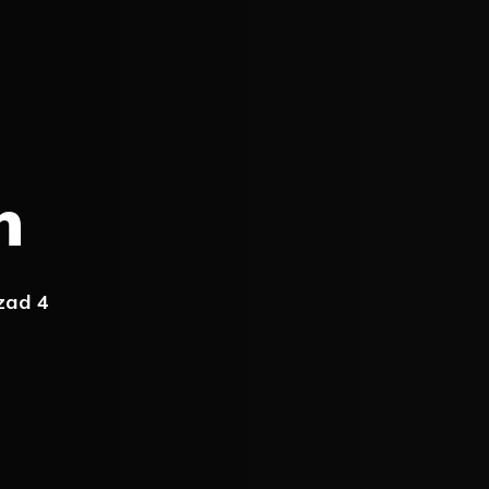
h
zad 4