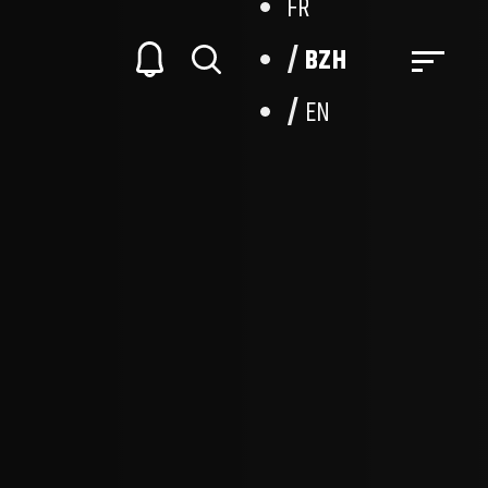
FR
BZH
EN