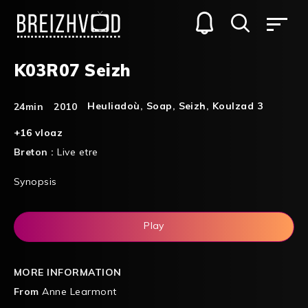
K03R07 Seizh
Heuliadoù
,
Soap
,
Seizh
,
Koulzad 3
24min
2010
+16 vloaz
Breton :
Live etre
Synopsis
Play
MORE INFORMATION
From
Anne Learmont