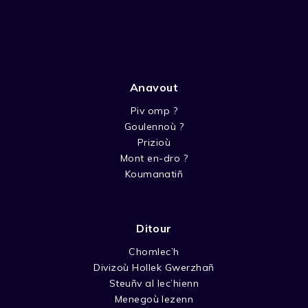
Anavout
Piv omp ?
Goulennoù ?
Prizioù
Mont en-dro ?
Koumanatiñ
Ditour
Chomlec’h
Divizoù Hollek Gwerzhañ
Steuñv al lec’hienn
Menegoù lezenn