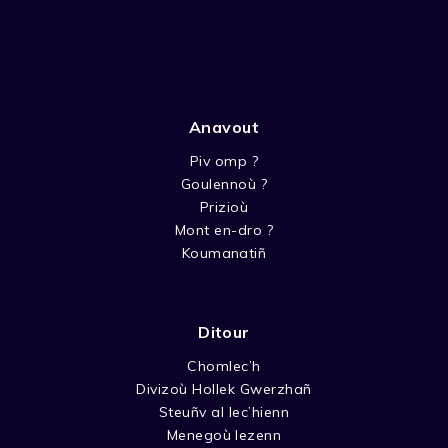
Anavout
Piv omp ?
Goulennoù ?
Prizioù
Mont en-dro ?
Koumanatiñ
Ditour
Chomlec’h
Divizoù Hollek Gwerzhañ
Steuñv al lec’hienn
Menegoù lezenn