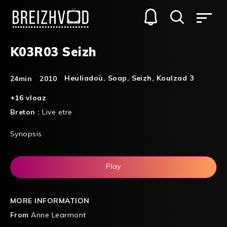
K03R03 Seizh
Heuliadoù
,
Soap
,
Seizh
,
Koulzad 3
24min
2010
+16 vloaz
Breton :
Live etre
Synopsis
Play
MORE INFORMATION
From
Anne Learmont