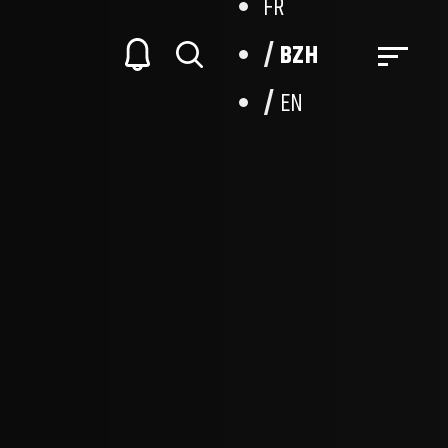
FR
BZH
EN