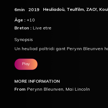
Heuliadoù
,
Teulfilm
,
ZAO!
,
Kou
6min
2019
Âge :
+10
Breton :
Live etre
Synopsis
Un heuliad poltridi gant Perynn Bleunven h
Play
MORE INFORMATION
From
Perynn Bleunven
,
Mai Lincoln