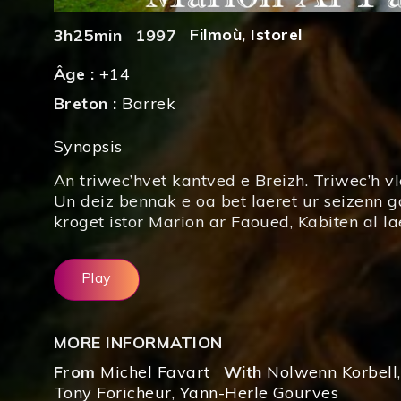
Filmoù
,
Istorel
3h25min
1997
Âge :
+14
Breton :
Barrek
Synopsis
An triwec’hvet kantved e Breizh. Triwec’h v
Un deiz bennak e oa bet laeret ur seizenn ga
kroget istor Marion ar Faoued, Kabiten al l
Play
MORE INFORMATION
From
Michel Favart
With
Nolwenn Korbell
Tony Foricheur
,
Yann-Herle Gourves