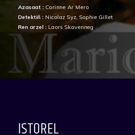
Azasaat :
Corinne Ar Mero
Detektiñ :
Nicolaz Syz
,
Sophie Gillet
Ren arzel :
Laors Skavenneg
ISTOREL