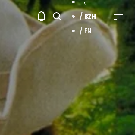
FR
BZH
EN