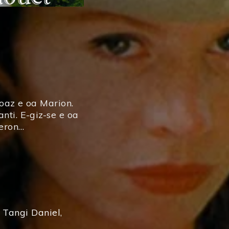
loaz e oa Marion.
nti. E-giz-se e oa
aeron…
,
Tangi Daniel
,