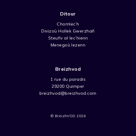
Ditour
Chomlec’h
Divizoù Hollek Gwerzhañ
Steuñv al lec’hienn
Menegoù lezenn
Breizhvod
1 rue du paradis
29200 Quimper
breizhvod@breizhvod.com
© BreizhVOD 2026