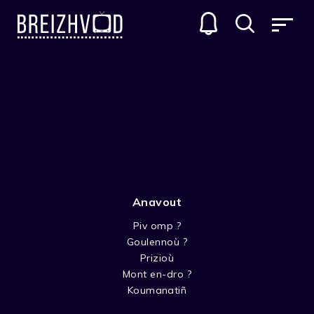
Anavout
Piv omp ?
Goulennoù ?
Dominique Rappaz
Prizioù
Mont en-dro ?
Réalisateur
Koumanatiñ