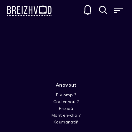
Anavout
Piv omp ?
Goulennoù ?
Dennis Gansel
Prizioù
Mont en-dro ?
Réalisateur
Koumanatiñ