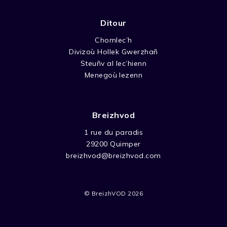
Ditour
Chomlec’h
Divizoù Hollek Gwerzhañ
Steuñv al lec’hienn
Menegoù lezenn
Breizhvod
1 rue du paradis
29200 Quimper
breizhvod@breizhvod.com
© BreizhVOD 2026