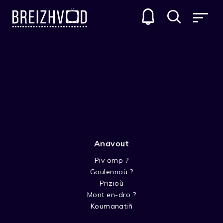
Anavout
Piv omp ?
Goulennoù ?
Line Calvez
Prizioù
Mont en-dro ?
Acteur
Koumanatiñ