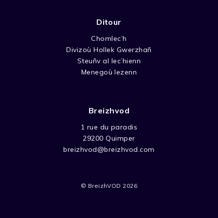
Ditour
Chomlec’h
Divizoù Hollek Gwerzhañ
Steuñv al lec’hienn
Menegoù lezenn
Breizhvod
1 rue du paradis
29200 Quimper
breizhvod@breizhvod.com
© BreizhVOD 2026