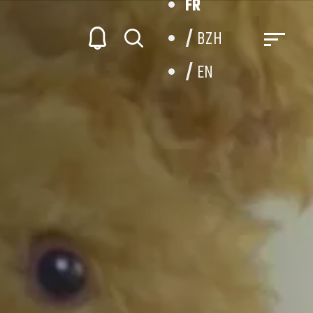
FR
BZH
EN