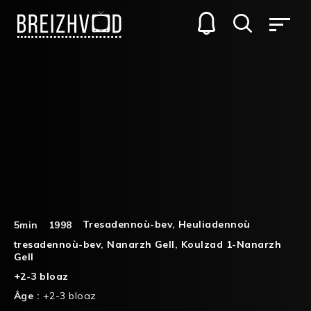
Tresadennoù-bev
,
Heuliadennoù
5min
1998
tresadennoù-bev
,
Nanarzh Gell
,
Koulzad 1-Nanarzh
Gell
+2-3 bloaz
Âge :
+2-3 bloaz