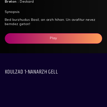
Breton :
Deskard
Synopsis
Bed burzhudus Basil, an arzh hihan. Un avañtur nevez
bemdez geton!
Play
KOULZAD 1-NANARZH GELL