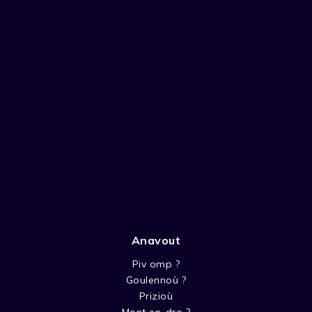
Anavout
Piv omp ?
Goulennoù ?
Prizioù
Mont en-dro ?