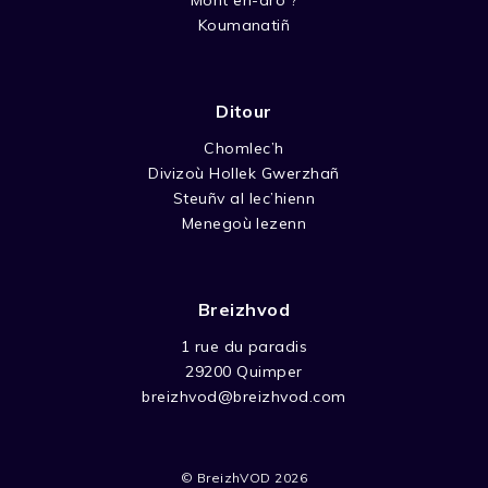
Koumanatiñ
Ditour
Chomlec’h
Divizoù Hollek Gwerzhañ
Steuñv al lec’hienn
Menegoù lezenn
Breizhvod
1 rue du paradis
29200 Quimper
breizhvod@breizhvod.com
© BreizhVOD 2026