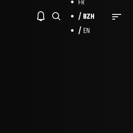
FR
BZH
EN