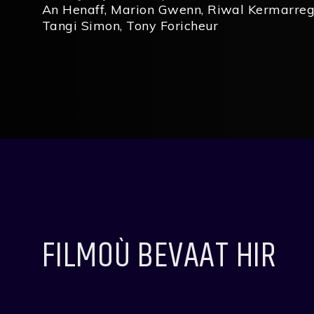
An Henaff
,
Marion Gwenn
,
Riwal Kermarre
Tangi Simon
,
Tony Foricheur
FILMOÙ BEVAAT HIR