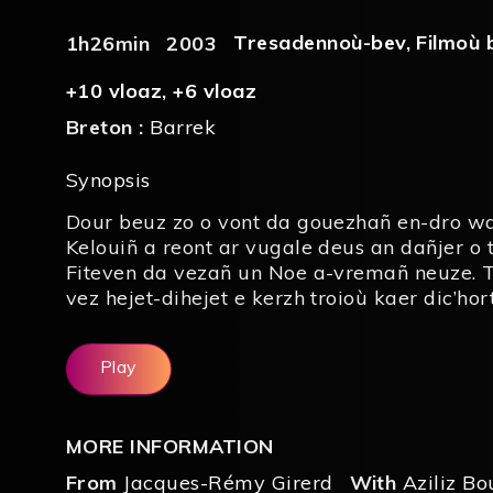
Tresadennoù-bev
,
Filmoù 
1h26min
2003
+10 vloaz
,
+6 vloaz
Breton :
Barrek
Synopsis
Dour beuz zo o vont da gouezhañ en-dro wa
Kelouiñ a reont ar vugale deus an dañjer o t
Fiteven da vezañ un Noe a-vremañ neuze. 
vez hejet-dihejet e kerzh troioù kaer dic’ho
Play
MORE INFORMATION
From
Jacques-Rémy Girerd
With
Aziliz Bo