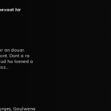
bevaat hir
r an douar.
ont. Dont a ra
Tud ha loened a
rtoz…
urges
,
Goulwena