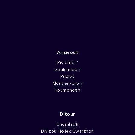
Anavout
Piv omp ?
Goulennoù ?
Prizioù
Mont en-dro ?
Koumanatiñ
Ditour
Chomlec’h
Divizoù Hollek Gwerzhañ