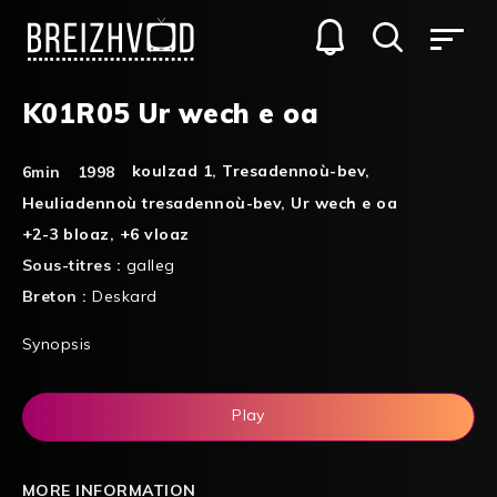
K01R05 Ur wech e oa
koulzad 1
,
Tresadennoù-bev
,
6min
1998
Heuliadennoù tresadennoù-bev
,
Ur wech e oa
+2-3 bloaz
,
+6 vloaz
Sous-titres :
galleg
Breton :
Deskard
Synopsis
Play
MORE INFORMATION