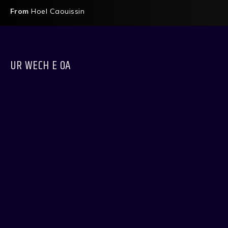
From
Hoel Caouissin
UR WECH E OA