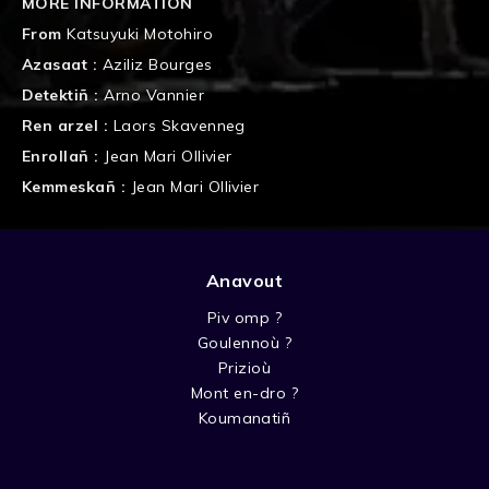
MORE INFORMATION
From
Katsuyuki Motohiro
Azasaat :
Aziliz Bourges
Detektiñ :
Arno Vannier
Ren arzel :
Laors Skavenneg
Enrollañ :
Jean Mari Ollivier
Kemmeskañ :
Jean Mari Ollivier
Anavout
Piv omp ?
Goulennoù ?
Prizioù
Mont en-dro ?
Koumanatiñ