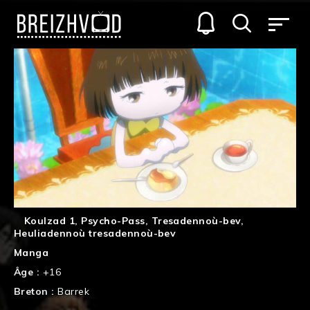
Koulzad 1
,
Psycho-Pass
,
Tresadennoù-bev
,
Heuliadennoù tresadennoù-bev
Manga
Âge :
+16
Breton :
Barrek