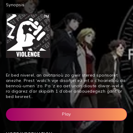
Synopsis
Er bed niverel, an avatarioù zo gwir stered sponsoret
anezhe. Prest ‘walc’h vije disoñjet ez int o c’hoarielloù da
bennoù-umen ‘zo. Pa ‘z eo aet unan dioute diwar-wel e
ro digarez d’ar skipailh 1 d’ober anaouedegezh gant ar
bed kevreet…
Play