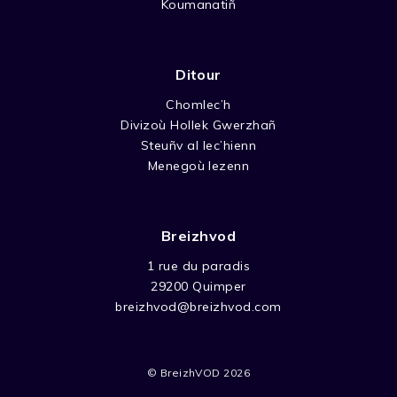
Koumanatiñ
Ditour
Chomlec’h
Divizoù Hollek Gwerzhañ
Steuñv al lec’hienn
Menegoù lezenn
Breizhvod
1 rue du paradis
29200 Quimper
breizhvod@breizhvod.com
© BreizhVOD 2026