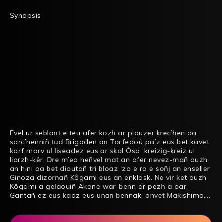
Synopsis
Evel ur seblant e teu afer kozh ar plouzer krec’hen da
sorc’henniñ tud Brigaden an Torfedoù pa’z eus bet kavet
korf marv ul liseadez eus ar skol Ôso ‘kreizig-kreiz ul
liorzh-kêr. Dre m’eo heñvel mat an afer nevez-mañ ouzh
an hini oa bet dioutañ tri bloaz ‘zo e ra e soñj an enseller
Ginoza dizornañ Kôgami eus an enklask. Ne vir ket ouzh
Kôgami a gelaouiñ Akane war-benn ar pezh a oar.
Gantañ ez eus kaoz eus unan bennak, anvet Makishima….