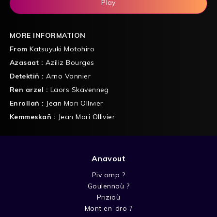
Play
MORE INFORMATION
From
Katsuyuki Motohiro
Azasaat :
Aziliz Bourges
Detektiñ :
Arno Vannier
Ren arzel :
Laors Skavenneg
Enrollañ :
Jean Mari Ollivier
Kemmeskañ :
Jean Mari Ollivier
Anavout
Piv omp ?
Goulennoù ?
Prizioù
Mont en-dro ?