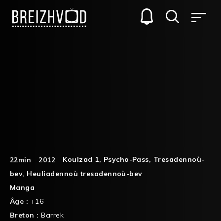
Koulzad 1
,
Psycho-Pass
,
Tresadennoù-
22min
2012
bev
,
Heuliadennoù tresadennoù-bev
Manga
Âge :
+16
Breton :
Barrek