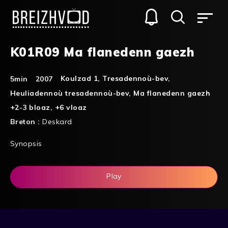
K01R09 Ma flanedenn gaezh
Koulzad 1
,
Tresadennoù-bev
,
5min
2007
Heuliadennoù tresadennoù-bev
,
Ma flanedenn gaezh
+2-3 bloaz
,
+6 vloaz
Breton :
Deskard
Synopsis
Play