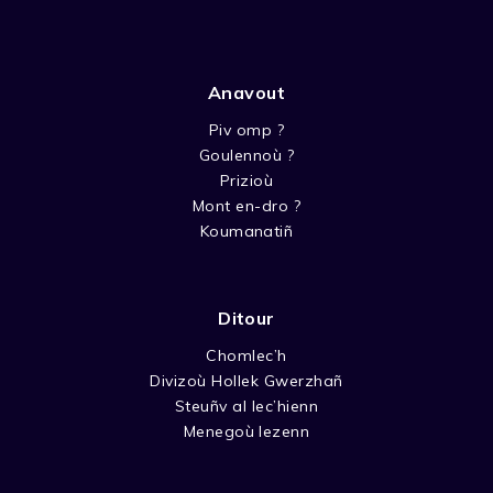
Anavout
Piv omp ?
Goulennoù ?
Prizioù
Mont en-dro ?
Koumanatiñ
Ditour
Chomlec’h
Divizoù Hollek Gwerzhañ
Steuñv al lec’hienn
Menegoù lezenn