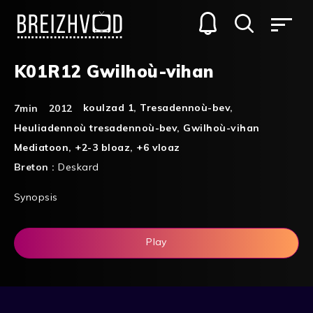
K01R12 Gwilhoù-vihan
koulzad 1
,
Tresadennoù-bev
,
7min
2012
Heuliadennoù tresadennoù-bev
,
Gwilhoù-vihan
Mediatoon
,
+2-3 bloaz
,
+6 vloaz
Breton :
Deskard
Synopsis
Play