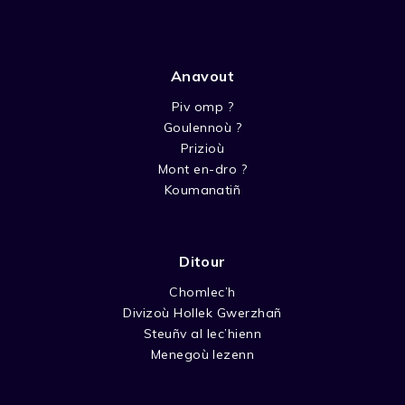
Anavout
Piv omp ?
Goulennoù ?
Prizioù
Mont en-dro ?
Koumanatiñ
Ditour
Chomlec’h
Divizoù Hollek Gwerzhañ
Steuñv al lec’hienn
Menegoù lezenn