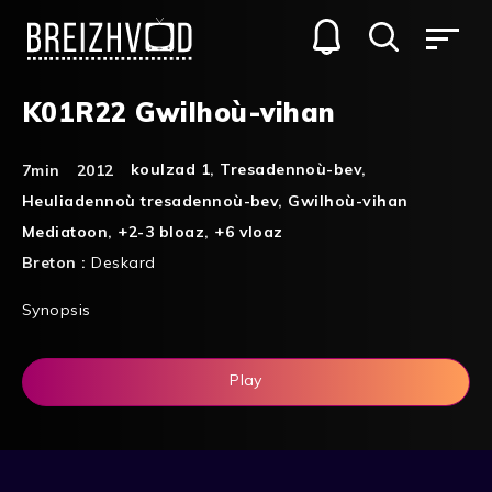
K01R22 Gwilhoù-vihan
koulzad 1
,
Tresadennoù-bev
,
7min
2012
Heuliadennoù tresadennoù-bev
,
Gwilhoù-vihan
Mediatoon
,
+2-3 bloaz
,
+6 vloaz
Breton :
Deskard
Synopsis
Play