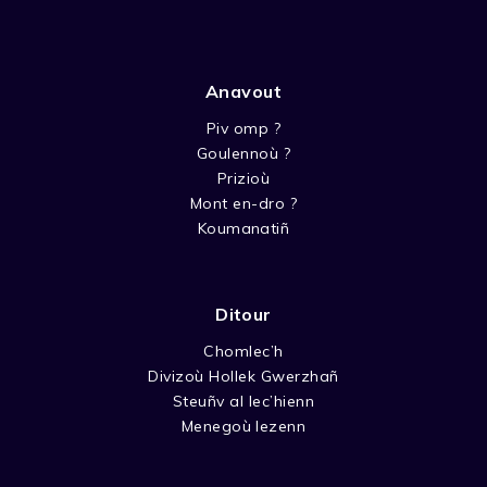
Anavout
Piv omp ?
Goulennoù ?
Prizioù
Mont en-dro ?
Koumanatiñ
Ditour
Chomlec’h
Divizoù Hollek Gwerzhañ
Steuñv al lec’hienn
Menegoù lezenn