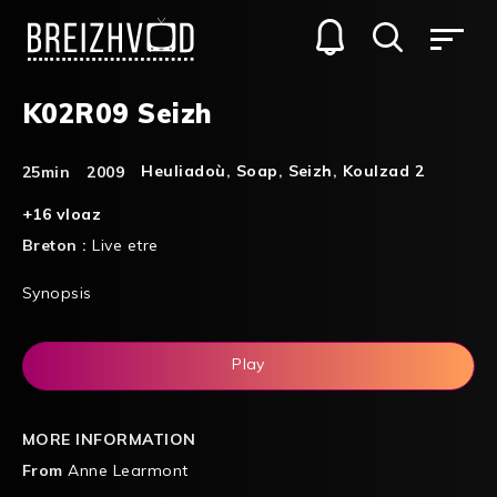
K02R09 Seizh
Heuliadoù
,
Soap
,
Seizh
,
Koulzad 2
25min
2009
+16 vloaz
Breton :
Live etre
Synopsis
Play
MORE INFORMATION
From
Anne Learmont