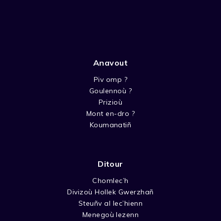
Anavout
Piv omp ?
Goulennoù ?
Prizioù
Mont en-dro ?
Koumanatiñ
Ditour
Chomlec’h
Divizoù Hollek Gwerzhañ
Steuñv al lec’hienn
Menegoù lezenn