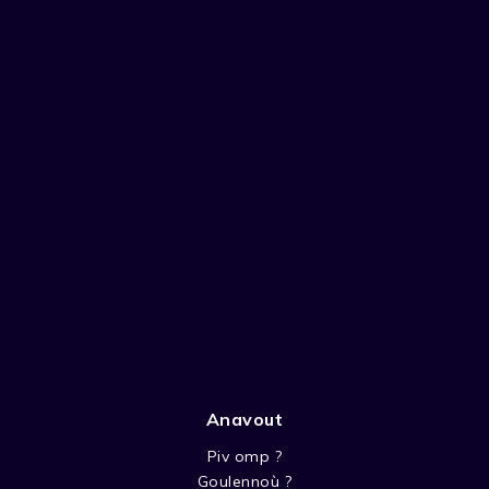
Anavout
Piv omp ?
Goulennoù ?