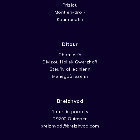
Prizioù
Mont en-dro ?
Koumanatiñ
Ditour
Chomlec’h
Divizoù Hollek Gwerzhañ
Steuñv al lec’hienn
Menegoù lezenn
Breizhvod
1 rue du paradis
29200 Quimper
breizhvod@breizhvod.com