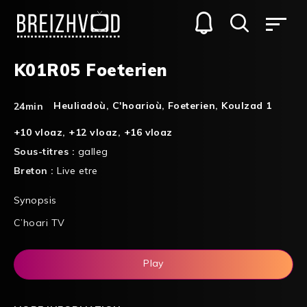
K01R05 Foeterien
Heuliadoù
,
C'hoarioù
,
Foeterien
,
Koulzad 1
24min
+10 vloaz
,
+12 vloaz
,
+16 vloaz
Sous-titres :
galleg
Breton :
Live etre
Synopsis
C’hoari TV
Play