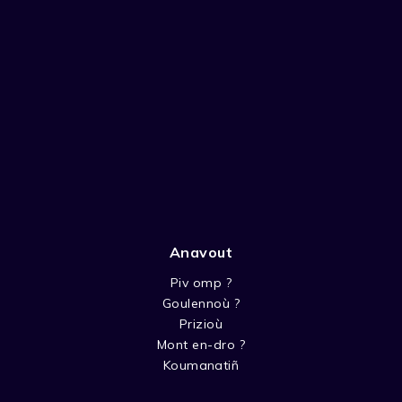
Anavout
Piv omp ?
Goulennoù ?
Prizioù
Mont en-dro ?
Koumanatiñ