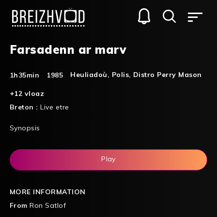
Farsadenn ar marv
Heuliadoù
,
Polis
,
Distro Perry Mason
1h35min
1985
+12 vloaz
Breton :
Live etre
Synopsis
Play
MORE INFORMATION
From
Ron Satlof