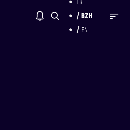
FR
BZH
EN