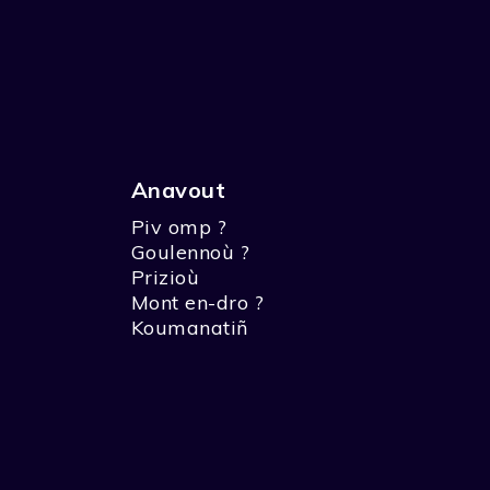
Anavout
Piv omp ?
Goulennoù ?
Prizioù
Mont en-dro ?
Koumanatiñ