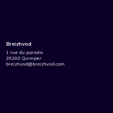
Breizhvod
1 rue du paradis
29200 Quimper
breizhvod@breizhvod.com