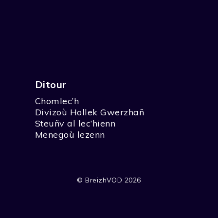
Ditour
Chomlec’h
Divizoù Hollek Gwerzhañ
Steuñv al lec’hienn
Menegoù lezenn
© BreizhVOD 2026