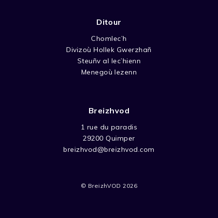
Ditour
Chomlec’h
Divizoù Hollek Gwerzhañ
Steuñv al lec’hienn
Menegoù lezenn
Breizhvod
1 rue du paradis
29200 Quimper
breizhvod@breizhvod.com
© BreizhVOD 2026