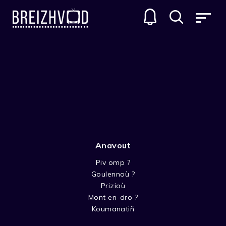
Bernard Penvern
Anavout
Piv omp ?
Goulennoù ?
Prizioù
Mont en-dro ?
Koumanatiñ