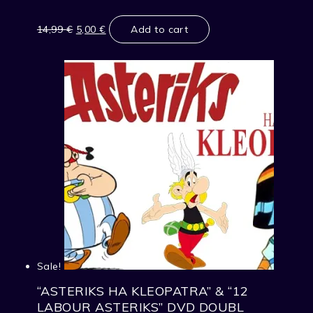
Original
Current
price
price
14,99
€
5,00
€
Add to cart
was:
is:
14,99 €.
5,00 €.
Sale!
“ASTERIKS HA KLEOPATRA” & “12
LABOUR ASTERIKS” DVD DOUBL