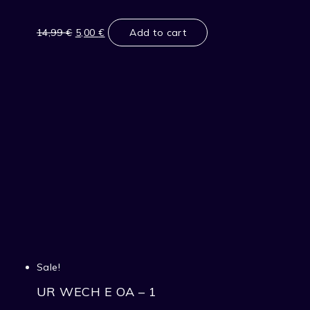
Original
Current
price
price
14,99
€
5,00
€
Add to cart
was:
is:
14,99 €.
5,00 €.
Sale!
UR WECH E OA – 1