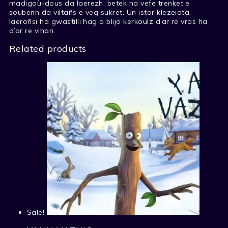
madigoù-dous da laerezh, betek na vefe trenket e
soubenn da viltañs e veg sukret. Un istor klezeiata,
laeroñsi ha gwastilli hag a blijo kerkoulz d’ar re vras ha
d’ar re vihan.
Related products
Sale!