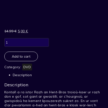
14,99
€
Original
5,00
€
Current
price
price
RAZH
was:
is:
AN
14,99 €.
5,00 €.
HENT-
BRAS
quantity
Add to cart
Category:
DVD
Description
Description
Kontañ a ra istor Razh an Hent-Bras troioù-kaer ur razh
don e gof, sot gant ar gwastilli, ar c’houignoù, ar
gwispidoù ha kement lipouzerezh sukret zo. En ur vont
d’ar pevarlamm a-hed an hent-bras e klask war-lerc’h