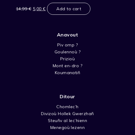
Original
Current
price
price
14,99
€
5,00
€
Add to cart
was:
is:
14,99 €.
5,00 €.
Anavout
Piv omp ?
Goulennoù ?
Prizioù
Mont en-dro ?
Koumanatiñ
Ditour
Chomlec’h
Divizoù Hollek Gwerzhañ
Steuñv al lec’hienn
Menegoù lezenn