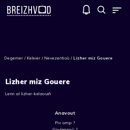
Degemer
/
Keleier / Nevezentioù
/
Lizher miz Gouere
Lizher miz Gouere
Lenn al lizher-kelaouiñ
Anavout
Piv omp ?
Goulennoù ?