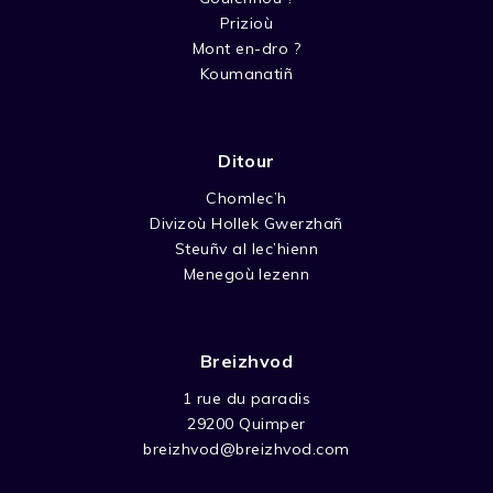
Prizioù
Mont en-dro ?
Koumanatiñ
Ditour
Chomlec’h
Divizoù Hollek Gwerzhañ
Steuñv al lec’hienn
Menegoù lezenn
Breizhvod
1 rue du paradis
29200 Quimper
breizhvod@breizhvod.com