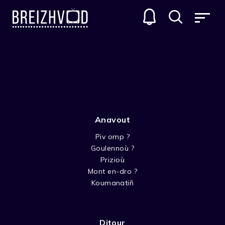
FILMOÙ
GENRES
Anavout
Piv omp ?
Goulennoù ?
Prizioù
Mont en-dro ?
TROIOÙ-KAER
Koumanatiñ
Ditour