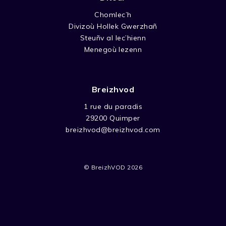
Chomlec’h
Divizoù Hollek Gwerzhañ
Steuñv al lec’hienn
Menegoù lezenn
Breizhvod
1 rue du paradis
29200 Quimper
breizhvod@breizhvod.com
© BreizhVOD 2026