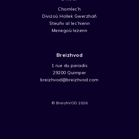
Chomlec’h
Divizoù Hollek Gwerzhañ
Steuñv al lec’hienn
Menegoù lezenn
Breizhvod
1 rue du paradis
29200 Quimper
breizhvod@breizhvod.com
© BreizhVOD 2026