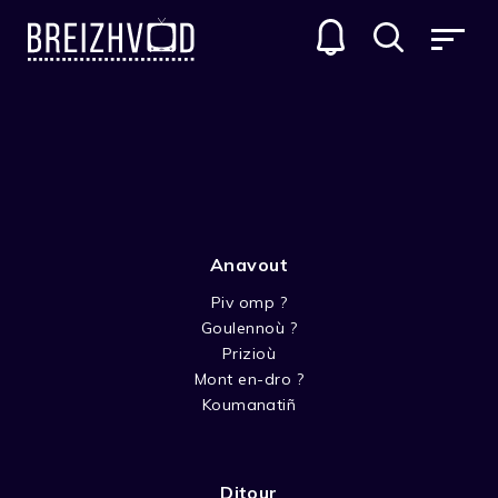
AR PROF
GENRES
Anavout
Piv omp ?
Goulennoù ?
Prizioù
Mont en-dro ?
KOULZAD 1
Koumanatiñ
Ditour