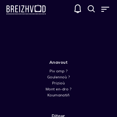
YAKARI
GENRES
Anavout
Piv omp ?
Goulennoù ?
Prizioù
Mont en-dro ?
KOULZAD 2
Koumanatiñ
Ditour