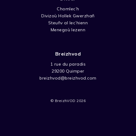
Chomlec’h
Divizoù Hollek Gwerzhañ
Steuñv al lec’hienn
Menegoù lezenn
Breizhvod
1 rue du paradis
29200 Quimper
breizhvod@breizhvod.com
© BreizhVOD 2026