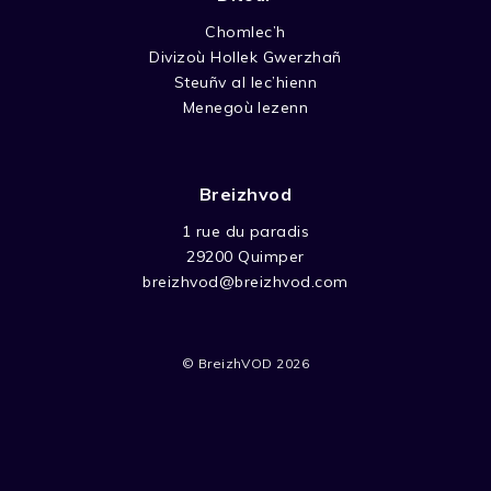
Chomlec’h
Divizoù Hollek Gwerzhañ
Steuñv al lec’hienn
Menegoù lezenn
Breizhvod
1 rue du paradis
29200 Quimper
breizhvod@breizhvod.com
© BreizhVOD 2026