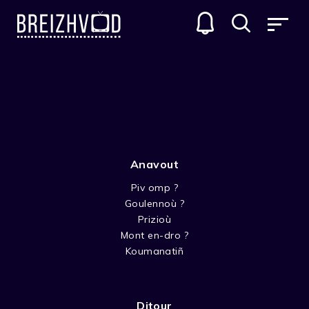
SAMSAM
GENRES
Anavout
Piv omp ?
Goulennoù ?
Prizioù
Mont en-dro ?
KOULZAD 2 SAMSAM
Koumanatiñ
Ditour