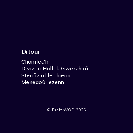
Ditour
Chomlec’h
Divizoù Hollek Gwerzhañ
Steuñv al lec’hienn
Menegoù lezenn
© BreizhVOD 2026