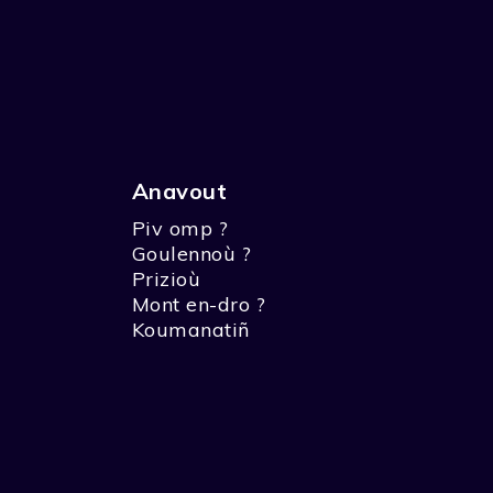
Anavout
Piv omp ?
Goulennoù ?
Prizioù
Mont en-dro ?
Koumanatiñ