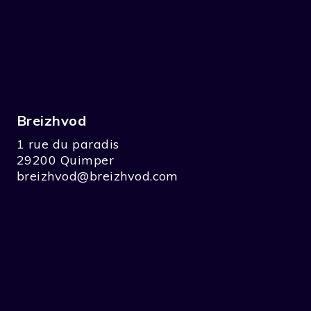
Breizhvod
1 rue du paradis
29200 Quimper
breizhvod@breizhvod.com