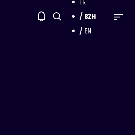
FR
BZH
EN