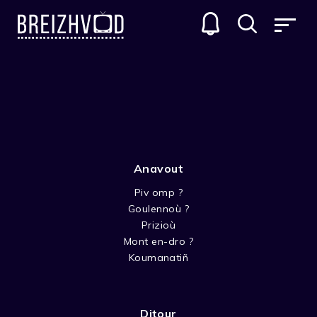
UR WECH E OA
GENRES
Anavout
Piv omp ?
Goulennoù ?
Prizioù
Mont en-dro ?
KOULZAD 1
Koumanatiñ
Ditour