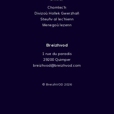
Chomlec’h
Divizoù Hollek Gwerzhañ
Steuñv al lec’hienn
Menegoù lezenn
Breizhvod
1 rue du paradis
29200 Quimper
breizhvod@breizhvod.com
© BreizhVOD 2026