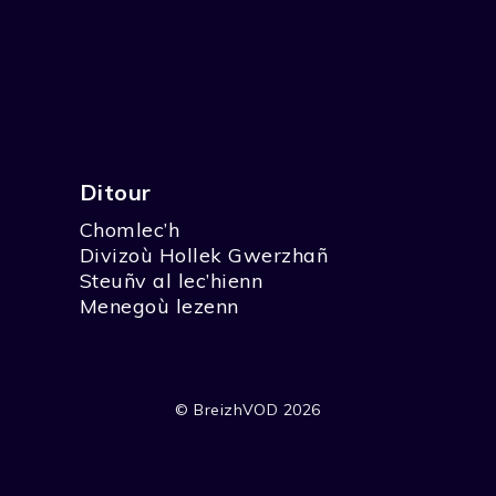
Ditour
Chomlec’h
Divizoù Hollek Gwerzhañ
Steuñv al lec’hienn
Menegoù lezenn
© BreizhVOD 2026