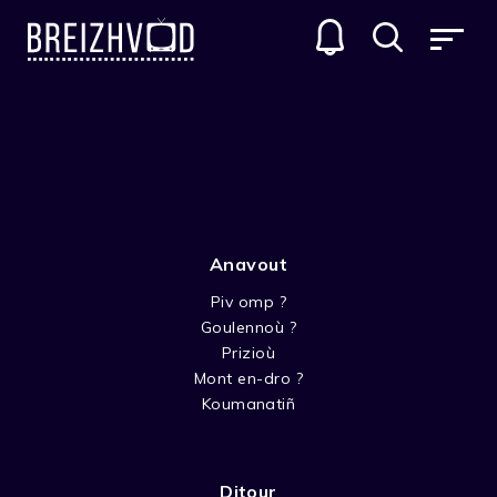
HEULIADENNOÙ
TRESADENNOÙ-BEV
Anavout
Piv omp ?
Goulennoù ?
Prizioù
Mont en-dro ?
AR YERIGOÙ
Koumanatiñ
Ur vuhez dianavezet deomp zo er porzh-yer…
ur bedig klok zoken ! Gouzout a oar mat
Ditour