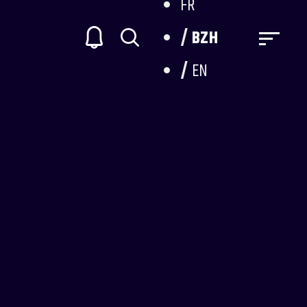
FR
BZH
EN