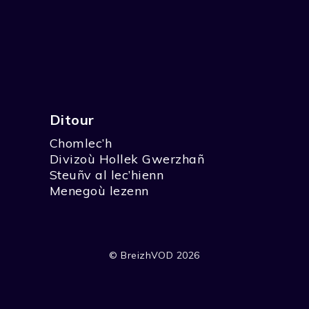
Ditour
Chomlec’h
Divizoù Hollek Gwerzhañ
Steuñv al lec’hienn
Menegoù lezenn
© BreizhVOD 2026