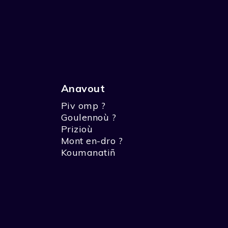
Anavout
Piv omp ?
Goulennoù ?
Prizioù
Mont en-dro ?
Koumanatiñ