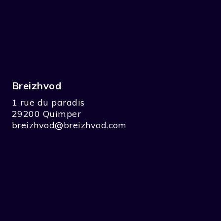
Breizhvod
1 rue du paradis
29200 Quimper
breizhvod@breizhvod.com