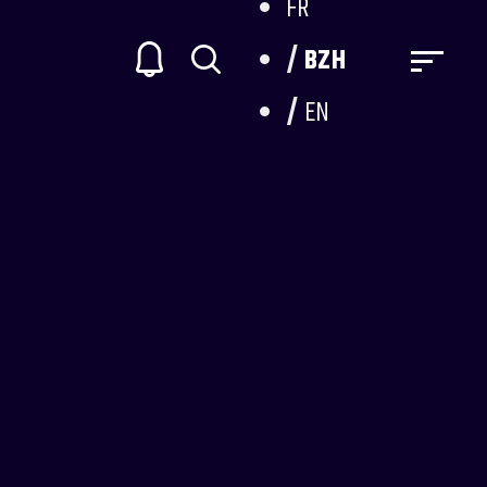
FR
BZH
EN