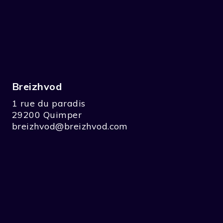
Breizhvod
1 rue du paradis
29200 Quimper
breizhvod@breizhvod.com