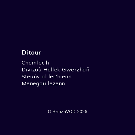
Ditour
Chomlec’h
Divizoù Hollek Gwerzhañ
Steuñv al lec’hienn
Menegoù lezenn
© BreizhVOD 2026