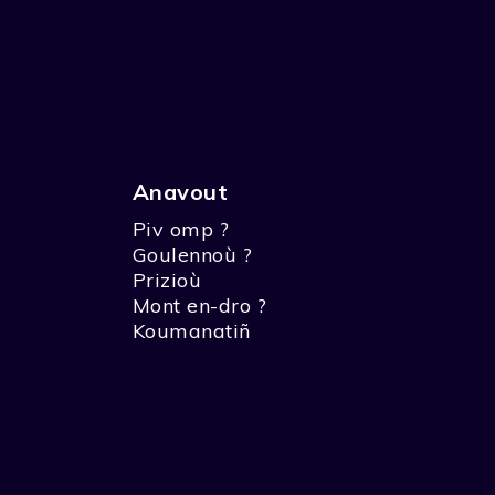
Anavout
Piv omp ?
Goulennoù ?
Prizioù
Mont en-dro ?
Koumanatiñ