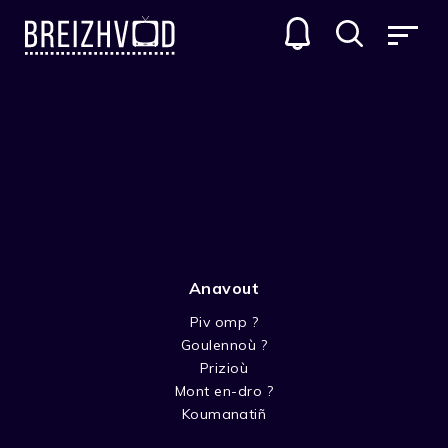
Anavout
Piv omp ?
Goulennoù ?
Dominique Monféry
Prizioù
Mont en-dro ?
Réalisateur
Koumanatiñ