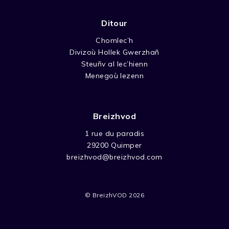
Ditour
Chomlec’h
Divizoù Hollek Gwerzhañ
Steuñv al lec’hienn
Menegoù lezenn
Breizhvod
1 rue du paradis
29200 Quimper
breizhvod@breizhvod.com
© BreizhVOD 2026