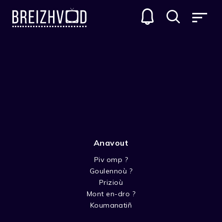
Anavout
Piv omp ?
Goulennoù ?
Yann-Fañch Kemener
Prizioù
Mont en-dro ?
Acteur
Koumanatiñ