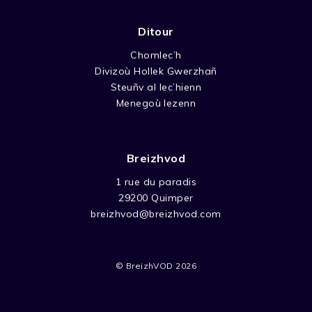
Ditour
Chomlec’h
Divizoù Hollek Gwerzhañ
Steuñv al lec’hienn
Menegoù lezenn
Breizhvod
1 rue du paradis
29200 Quimper
breizhvod@breizhvod.com
© BreizhVOD 2026