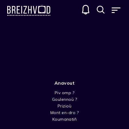
Anavout
Piv omp ?
Goulennoù ?
Thomas Cloarec
Prizioù
Mont en-dro ?
Acteur
Koumanatiñ