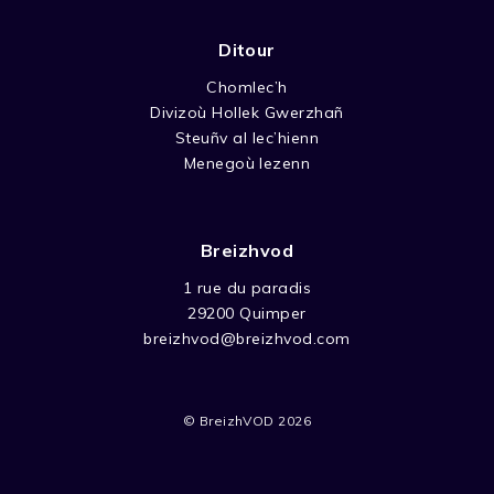
Ditour
Chomlec’h
Divizoù Hollek Gwerzhañ
Steuñv al lec’hienn
Menegoù lezenn
Breizhvod
1 rue du paradis
29200 Quimper
breizhvod@breizhvod.com
© BreizhVOD 2026