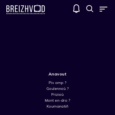
Anavout
Piv omp ?
Goulennoù ?
Loic De Chateaubriant
Prizioù
Mont en-dro ?
Acteur
Koumanatiñ