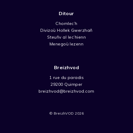
Ditour
Chomlec’h
Divizoù Hollek Gwerzhañ
Steuñv al lec’hienn
Menegoù lezenn
Breizhvod
1 rue du paradis
29200 Quimper
breizhvod@breizhvod.com
© BreizhVOD 2026