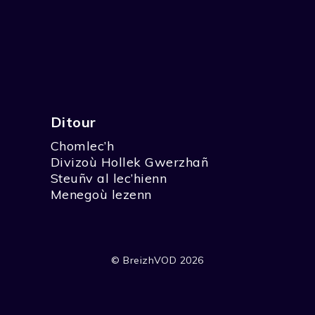
Ditour
Chomlec’h
Divizoù Hollek Gwerzhañ
Steuñv al lec’hienn
Menegoù lezenn
© BreizhVOD 2026