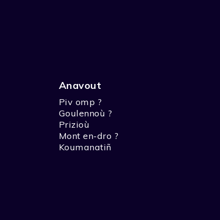
Anavout
Piv omp ?
Goulennoù ?
Prizioù
Mont en-dro ?
Koumanatiñ