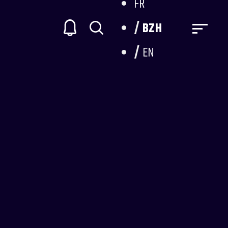
FR
BZH
EN