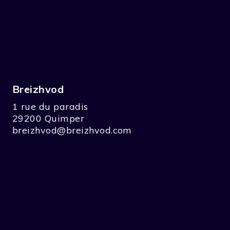
Breizhvod
1 rue du paradis
29200 Quimper
breizhvod@breizhvod.com