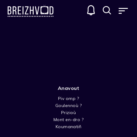
Anavout
Piv omp ?
Goulennoù ?
Gwion Morrys
Prizioù
Mont en-dro ?
Acteur
Koumanatiñ