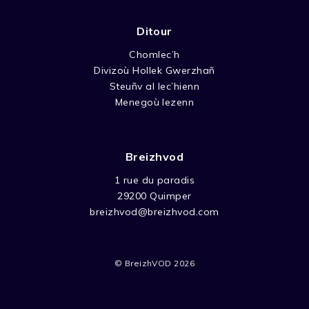
Ditour
Chomlec’h
Divizoù Hollek Gwerzhañ
Steuñv al lec’hienn
Menegoù lezenn
Breizhvod
1 rue du paradis
29200 Quimper
breizhvod@breizhvod.com
© BreizhVOD 2026