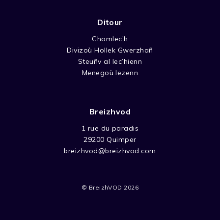
Ditour
Chomlec’h
Divizoù Hollek Gwerzhañ
Steuñv al lec’hienn
Menegoù lezenn
Breizhvod
1 rue du paradis
29200 Quimper
breizhvod@breizhvod.com
© BreizhVOD 2026