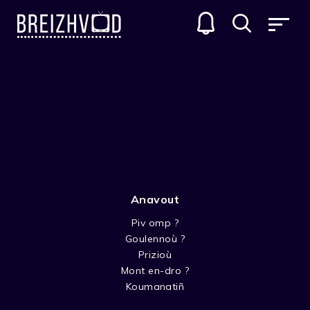
Anavout
Piv omp ?
Goulennoù ?
Giovanni Sciarra
Prizioù
Mont en-dro ?
Acteur
Koumanatiñ