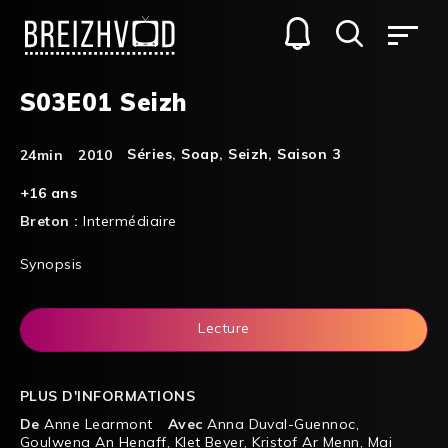
S03E01 Seizh
Séries
,
Soap
,
Seizh
,
Saison 3
24min
2010
+16 ans
Breton :
Intermédiaire
Synopsis
Lecture
PLUS D'INFORMATIONS
De
Anne Learmont
Avec
Anna Duval-Guennoc
,
Goulwena An Henaff
,
Klet Beyer
,
Kristof Ar Menn
,
Mai